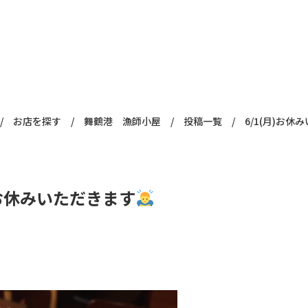
/
お店を探す
/
舞鶴港 漁師小屋
/
投稿一覧
/
6/1(月)お休
月)お休みいただきます