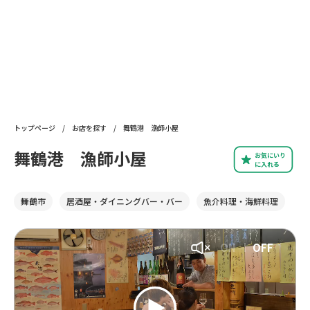
トップページ
/
お店を探す
/
舞鶴港 漁師小屋
舞鶴港 漁師小屋
お気にいり
に入れる
舞鶴市
居酒屋・ダイニングバー・バー
魚介料理・海鮮料理
ON
OFF