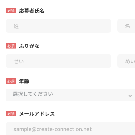
応募者氏名
必須
名
姓
ふりがな
必須
名
姓
年齢
必須
選択してください
メールアドレス
必須