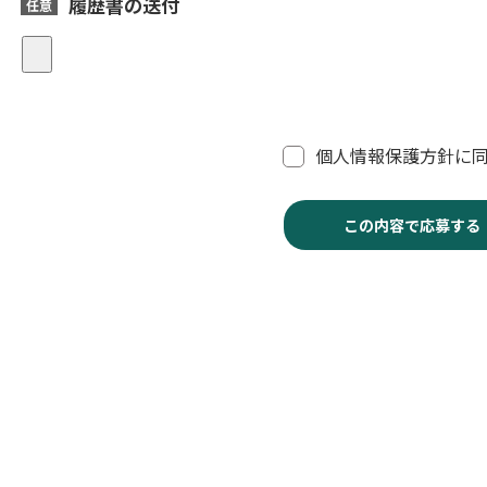
履歴書の送付
人
任意
情
報
保
護
方
必
個人情報保護方針に
須
針
に
同
この内容で応募する
意
す
る