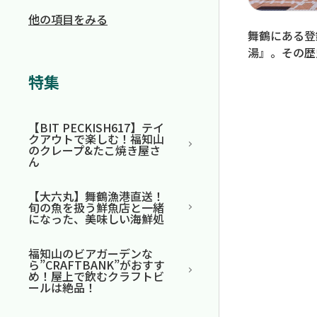
他の項目をみる
舞鶴にある登
湯』。その歴
特集
【BIT PECKISH617】テイ
クアウトで楽しむ！福知山
のクレープ&たこ焼き屋さ
ん
【大六丸】舞鶴漁港直送！
旬の魚を扱う鮮魚店と一緒
になった、美味しい海鮮処
福知山のビアガーデンな
ら”CRAFTBANK”がおすす
め！屋上で飲むクラフトビ
ールは絶品！