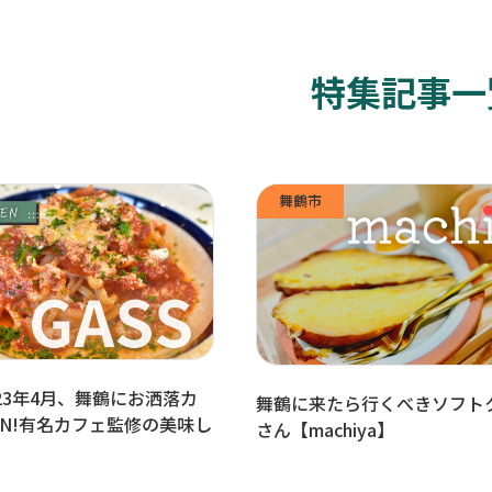
特集記事一
舞鶴市
023年4月、舞鶴にお洒落カ
舞鶴に来たら行くべきソフト
EN!有名カフェ監修の美味し
さん【machiya】