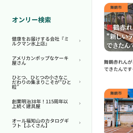
舞鶴市
オンリー検索
健康をお届けする会社『ミ
ルクマン氷上店』
アメリカンポップなケーキ
舞鶴赤れんが
屋さん
できたんです
ひとつ、ひとつの小さなこ
だわりの集まりこそが“ひと
粒”
舞鶴市
創業明治38年！115周年以
上続く建具屋
オール福知山のカタログギ
フト【ふくさん】