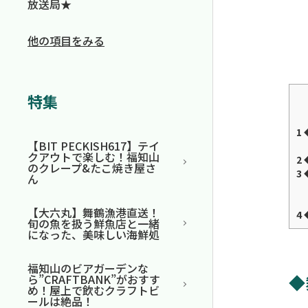
放送局★
他の項目をみる
特集
1
【BIT PECKISH617】テイ
クアウトで楽しむ！福知山
2
のクレープ&たこ焼き屋さ
3
ん
【大六丸】舞鶴漁港直送！
4
旬の魚を扱う鮮魚店と一緒
になった、美味しい海鮮処
福知山のビアガーデンな
◆
ら”CRAFTBANK”がおすす
め！屋上で飲むクラフトビ
ールは絶品！