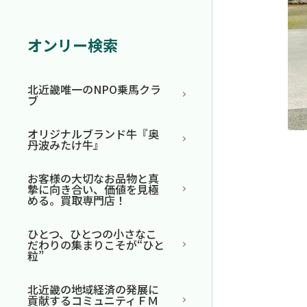
オンリー検索
北近畿唯一のNPO乗馬クラ
ブ
オリジナルブランド牛『奥
丹波みたけ牛』
お客様の大切なお品物と真
摯に向き合い、価値を見極
める。買取専門店！
ひとつ、ひとつの小さなこ
だわりの集まりこそが“ひと
粒”
北近畿の地域経済の発展に
貢献するコミュニティＦＭ