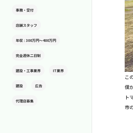
事務・受付
店舗スタッフ
年収 : 300万円〜400万円
完全週休二日制
建設・工事業界
IT業界
こ
建設
広告
僕
ト
代理店募集
市