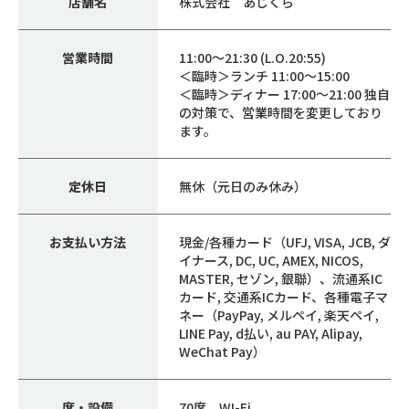
店舗名
株式会社 あじくら
営業時間
11:00～21:30 (L.O.20:55)
＜臨時＞ランチ 11:00～15:00
＜臨時＞ディナー 17:00～21:00 独自
の対策で、営業時間を変更しており
ます。
定休日
無休（元日のみ休み）
お支払い方法
現金/各種カード（UFJ, VISA, JCB, ダ
イナース, DC, UC, AMEX, NICOS,
MASTER, セゾン, 銀聯）、流通系IC
カード, 交通系ICカード、各種電子マ
ネー（PayPay, メルペイ, 楽天ペイ,
LINE Pay, d払い, au PAY, Alipay,
WeChat Pay）
席・設備
70席、WI-Fi