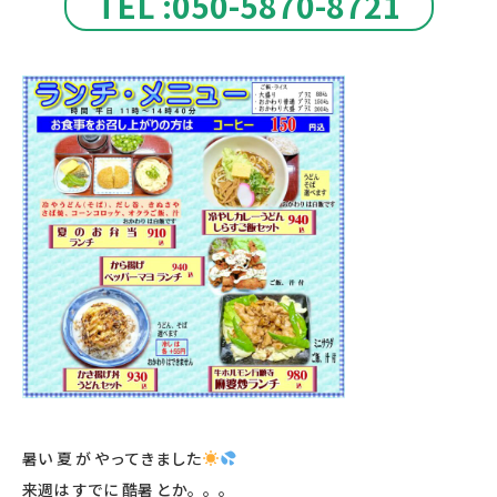
TEL :050-5870-8721
暑い 夏 が やってきました
来週は すでに 酷暑 とか。。。