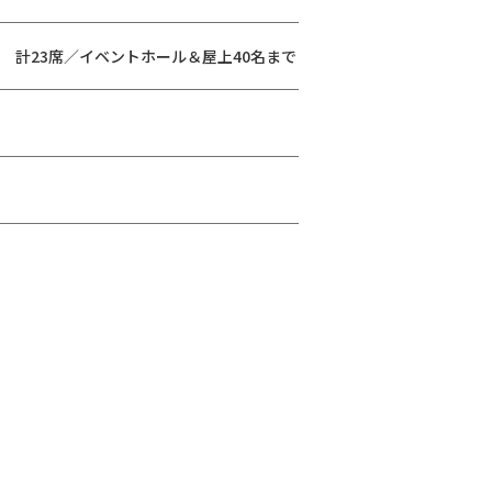
席 計23席／イベントホール＆屋上40名まで