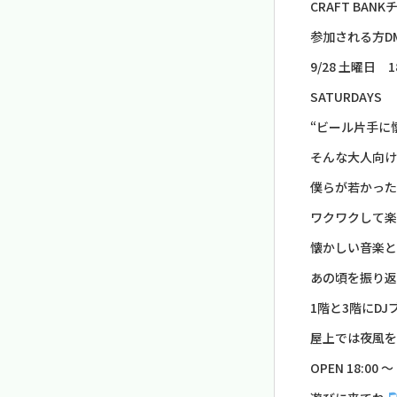
CRAFT BA
参加される方D
9/28 土曜日 18
SATURDAYS
“ビール片手に
そんな大人向け
僕らが若かった9
ワクワクして楽
懐かしい音楽と
あの頃を振り返
1階と3階にDJ
屋上では夜風を
OPEN 18:00 〜 