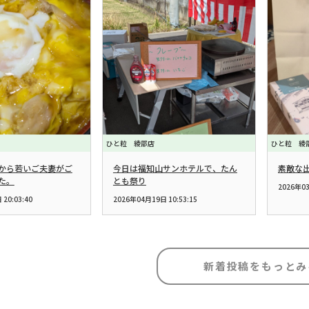
ひと粒 綾部店
ひと粒 綾
から若いご夫妻がご
今日は福知山サンホテルで、たん
素敵な
た。
とも祭り
2026年03
20:03:40
2026年04月19日 10:53:15
新着投稿をもっとみ