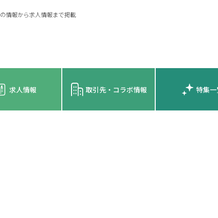
の情報から求人情報まで掲載
求人情報
取引先・コラボ情報
特集一