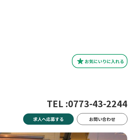
お気にいり
に入れる
TEL :0773-43-2244
求人へ応募する
お問い合わせ