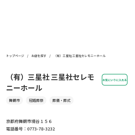
トップページ
/
お店を探す
/
（有）三星社 三星社セレモニーホール
（有）三星社 三星社セレモ
お気にいりに入れる
ニーホール
舞鶴市
冠婚葬祭
葬儀・葬式
京都府舞鶴市境谷１５６
電話番号：0773-78-3232