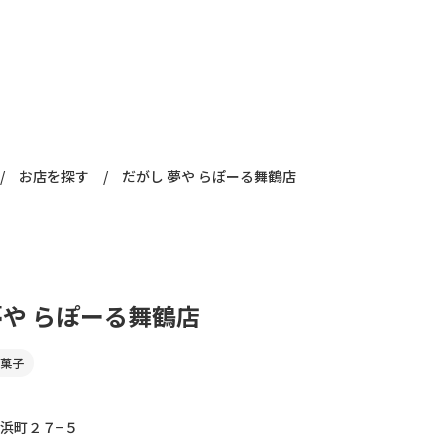
/
お店を探す
/
だがし 夢や らぽーる舞鶴店
夢や らぽーる舞鶴店
菓子
浜町２７−５