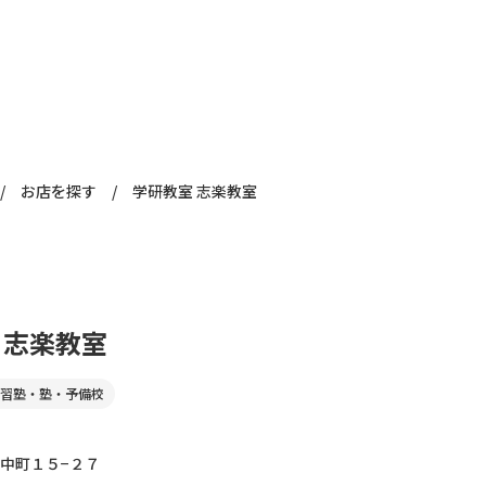
/
お店を探す
/
学研教室 志楽教室
 志楽教室
習塾・塾・予備校
中町１５−２７