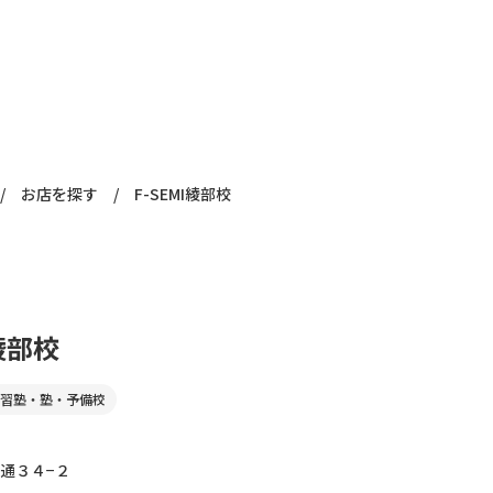
/
お店を探す
/
F-SEMI綾部校
I綾部校
習塾・塾・予備校
通３４−２