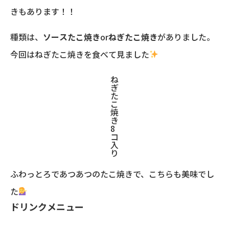
きもあります！！
種類は、
ソースたこ焼き
or
ねぎたこ焼き
がありました。
今回はねぎたこ焼きを食べて見ました
ね
ぎ
た
こ
焼
き
8
コ
入
り
ふわっとろであつあつのたこ焼きで、こちらも美味でし
た
ドリンクメニュー