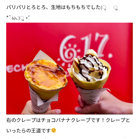
パリパリとろとろ、生地はもちもちでした(ृ ु
*`ω､)ु ⋆゜
右のクレープはチョコバナナクレープです！クレープと
いったらの王道です