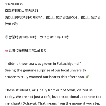
〒620-0035
京都府福知山市内記71
(福知山市役所斜め向かい、福知山駅から徒歩5分、福知山城から
徒歩7分)
営業時間:9時-18時 カフェは11時-15時
近隣に提携駐車場1台あり
“I didn’t know tea was grown in Fukuchiyama!”
Seeing the genuine surprise of our local university
students truly warmed our hearts this afternoon.
These students, originally from out of town, visited us
today. We are not just a cafe, but a traditional Japanese tea
merchant (Ochaya). That means from the moment you step