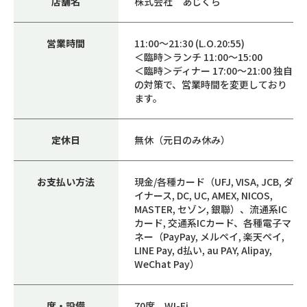
店舗名
株式会社 あじくら
営業時間
11:00～21:30 (L.O.20:55)
＜臨時＞ランチ 11:00～15:00
＜臨時＞ディナー 17:00～21:00 独自
の対策で、営業時間を変更しており
ます。
定休日
無休（元日のみ休み）
お支払い方法
現金/各種カード（UFJ, VISA, JCB, ダ
イナース, DC, UC, AMEX, NICOS,
MASTER, セゾン, 銀聯）、流通系IC
カード, 交通系ICカード、各種電子マ
ネー（PayPay, メルペイ, 楽天ペイ,
LINE Pay, d払い, au PAY, Alipay,
WeChat Pay）
席・設備
70席、WI-Fi