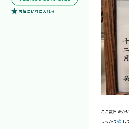
お気にいり
に入れる
ここ数日 暖か
うっかり
し