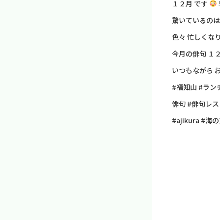
１２月 です
驚いているのは
色々 忙しくな
今月の俳句 １
いつもながら 
#福知山 #ラン
俳句 #俳句レス
#ajikura 