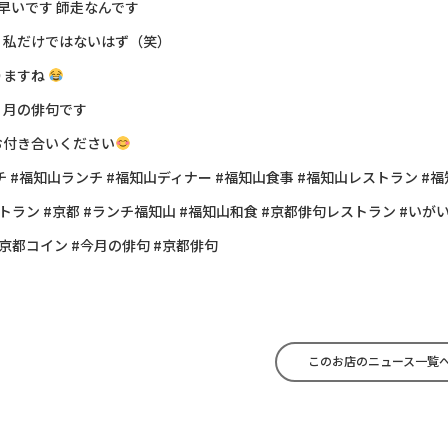
早いです 師走なんです
 私だけではないはず（笑）
りますね
２月の俳句です
お付き合いください
チ #福知山ランチ #福知山ディナー #福知山食事 #福知山レストラン #
トラン #京都 #ランチ福知山 #福知山和食 #京都俳句レストラン #いが
#海の京都コイン #今月の俳句 #京都俳句
このお店のニュース一覧