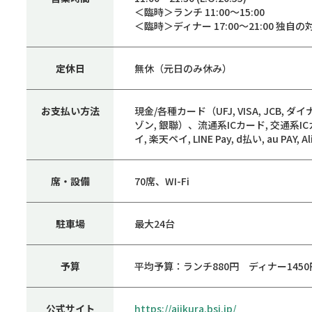
＜臨時＞ランチ 11:00～15:00
＜臨時＞ディナー 17:00～21:00 
定休日
無休（元日のみ休み）
お支払い方法
現金/各種カード（UFJ, VISA, JCB, ダイナース
ゾン, 銀聯）、流通系ICカード, 交通系I
イ, 楽天ペイ, LINE Pay, d払い, au PAY, A
席・設備
70席、WI-Fi
駐車場
最大24台
予算
平均予算：ランチ880円 ディナー1450
公式サイト
https://ajikura.bsj.jp/