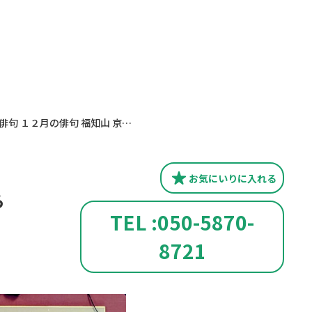
俳句 今月の俳句 １２月の俳句 福知山 京都 あじくら
お気にいり
に入れる
ら
TEL :050-5870-
8721