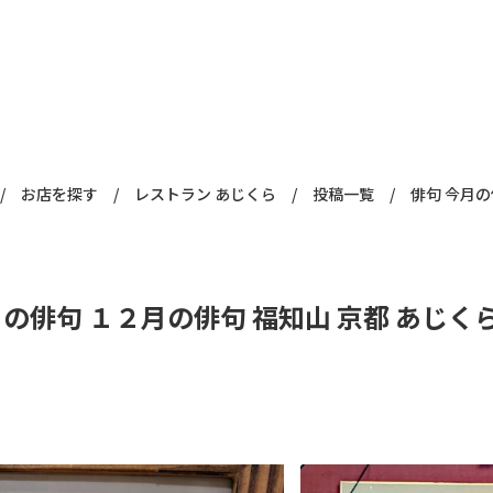
/
お店を探す
/
レストラン あじくら
/
投稿一覧
/
月の俳句 １２月の俳句 福知山 京都 あじく