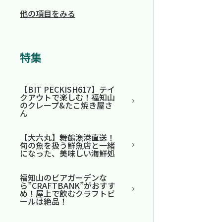
他の項目をみる
特集
【BIT PECKISH617】テイ
クアウトで楽しむ！福知山
のクレープ&たこ焼き屋さ
ん
【大六丸】舞鶴漁港直送！
旬の魚を扱う鮮魚店と一緒
になった、美味しい海鮮処
福知山のビアガーデンな
ら”CRAFTBANK”がおすす
め！屋上で飲むクラフトビ
ールは絶品！