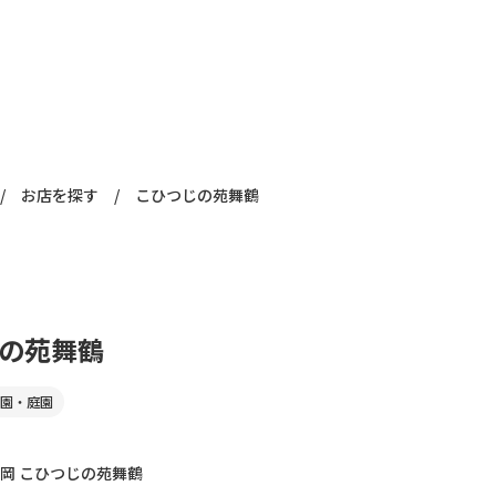
/
お店を探す
/
こひつじの苑舞鶴
の苑舞鶴
園・庭園
岡 こひつじの苑舞鶴