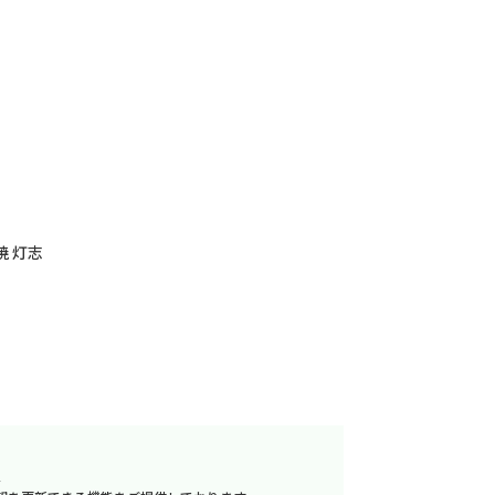
焼 灯志
へ