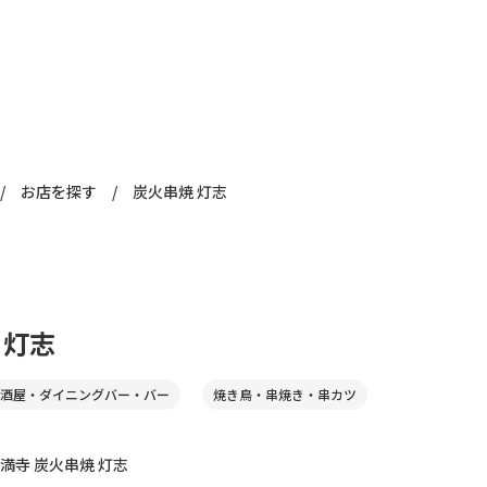
/
お店を探す
/
炭火串焼 灯志
 灯志
酒屋・ダイニングバー・バー
焼き鳥・串焼き・串カツ
満寺 炭火串焼 灯志