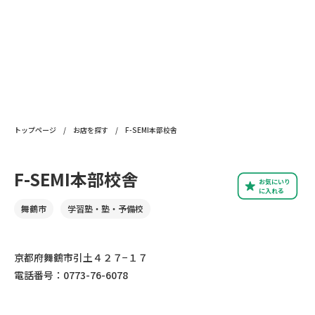
トップページ
/
お店を探す
/
F-SEMI本部校舎
F-SEMI本部校舎
お気にいり
に入れる
舞鶴市
学習塾・塾・予備校
京都府舞鶴市引土４２７−１７
電話番号：0773-76-6078