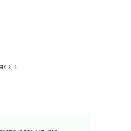
目８２−１
へ