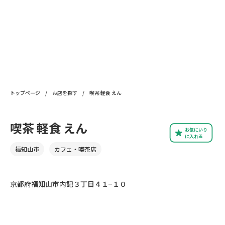
トップページ
/
お店を探す
/
喫茶 軽食 えん
喫茶 軽食 えん
お気にいり
に入れる
福知山市
カフェ・喫茶店
京都府福知山市内記３丁目４１−１０