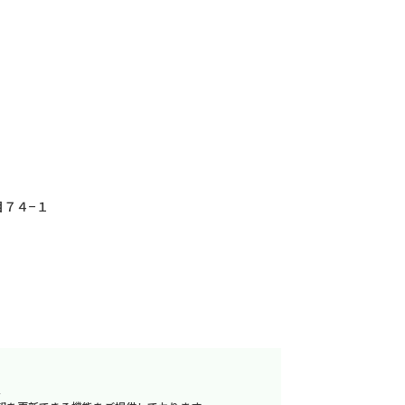
７４−１
へ