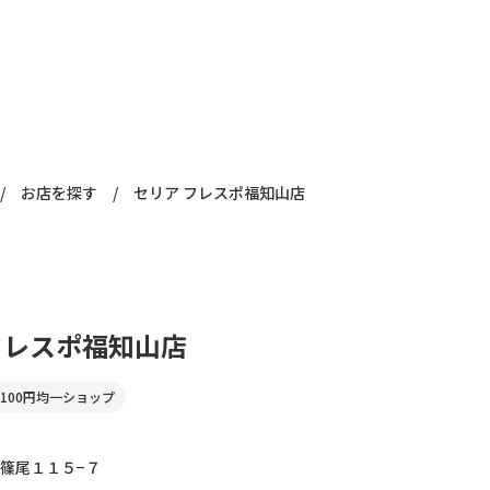
/
お店を探す
/
セリア フレスポ福知山店
フレスポ福知山店
100円均一ショップ
篠尾１１５−７