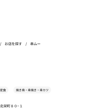
/
お店を探す
/
串ムー
定食
焼き鳥・串焼き・串カツ
北栄町８０−１