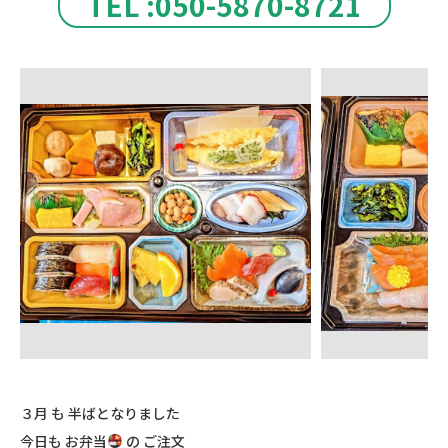
TEL :050-5870-8721
３月 も 半ばとなりました
今日も お弁当
の ご注文