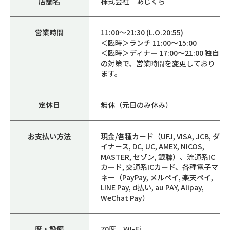
店舗名
株式会社 あじくら
営業時間
11:00～21:30 (L.O.20:55)
＜臨時＞ランチ 11:00～15:00
＜臨時＞ディナー 17:00～21:00 独自
の対策で、営業時間を変更しており
ます。
定休日
無休（元日のみ休み）
お支払い方法
現金/各種カード（UFJ, VISA, JCB, ダ
イナース, DC, UC, AMEX, NICOS,
MASTER, セゾン, 銀聯）、流通系IC
カード, 交通系ICカード、各種電子マ
ネー（PayPay, メルペイ, 楽天ペイ,
LINE Pay, d払い, au PAY, Alipay,
WeChat Pay）
席・設備
70席、WI-Fi