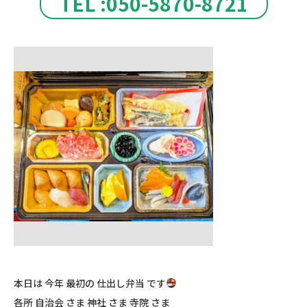
TEL :050-5870-8721
本日は 今年 最初の 仕出し弁当 です
各所 自治会 さま 神社 さま 寺院 さま