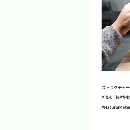
ストラクチャー
#流木 #模型制作 
#NaturalMater