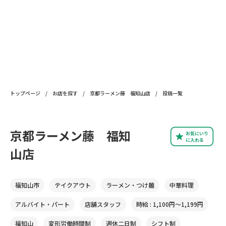
トップページ
/
お店を探す
/
京都ラーメン藤 福知山店
/
投稿一覧
京都ラーメン藤 福知
お気にいり
に入れる
山店
福知山市
テイクアウト
ラーメン・つけ麺
中華料理
アルバイト・パート
店舗スタッフ
時給 : 1,100円〜1,199円
福知山
変形労働時間制
週休二日制
シフト制