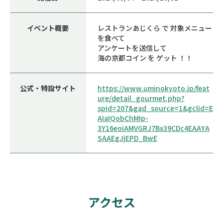
イベント概要
レストランあじくら で 対象メニュー
を食べて
アンケートを送信して
海の京都コイン を ゲット ！！
公式・特設サイト
https://www.uminokyoto.jp/feat
ure/detail_gourmet.php?
spid=207&gad_source=1&gclid=E
AIaIQobChMIp-
3Y16eoiAMVGRJ7Bx39CDc4EAAYA
SAAEgJjEPD_BwE
アクセス